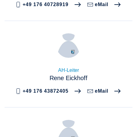
+49 176 40728919
eMail
AH-Leiter
Rene Eickhoff
+49 176 43872405
eMail