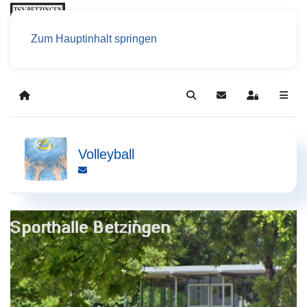
Zum Hauptinhalt springen
Home
Search
Updates abonniere
Sign In
Volleyball