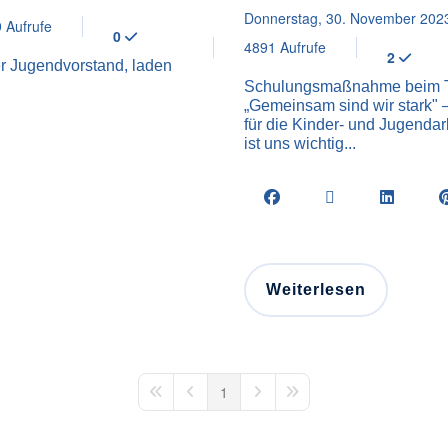
Donnerstag, 30. November 202
 Aufrufe
0
4891 Aufrufe
2
r Jugendvorstand, laden
Schulungsmaßnahme beim T
„Gemeinsam sind wir stark"
für die Kinder- und Jugenda
ist uns wichtig...
Weiterlesen
1
First Page
Previous Page
Next Page
Last Page