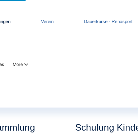
ungen
Verein
Dauerkurse - Rehasport
es
More
sammlung
Schulung Kind