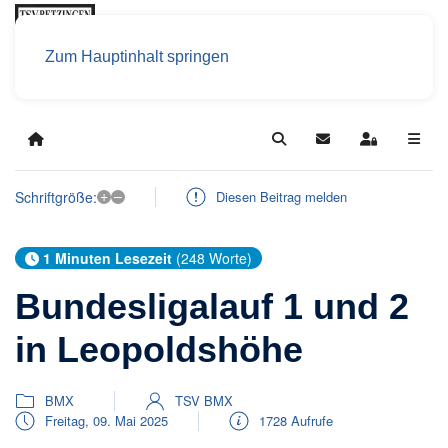
Zum Hauptinhalt springen
Home
Search
Updates abonniere
Sign In
+
–
Schriftgröße:
Diesen Beitrag melden
1 Minuten Lesezeit
(248 Worte)
Bundesligalauf 1 und 2
in Leopoldshöhe
BMX
TSV BMX
Freitag, 09. Mai 2025
1728 Aufrufe