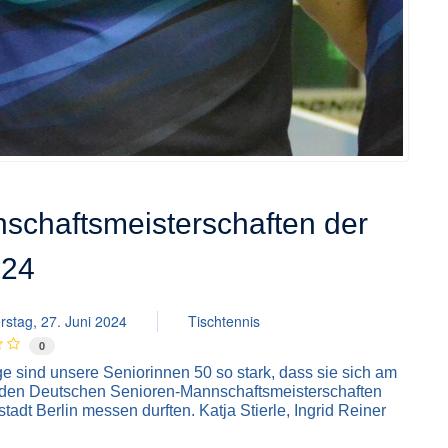
schaftsmeisterschaften der
024
stag, 27. Juni 2024
Tischtennis
0
lge sind unsere Seniorinnen 50 so stark, dass sie sich am
den Deutschen Senioren-Mannschaftsmeisterschaften
adt Berlin messen durften. Katja Stierle, Ingrid Reiner