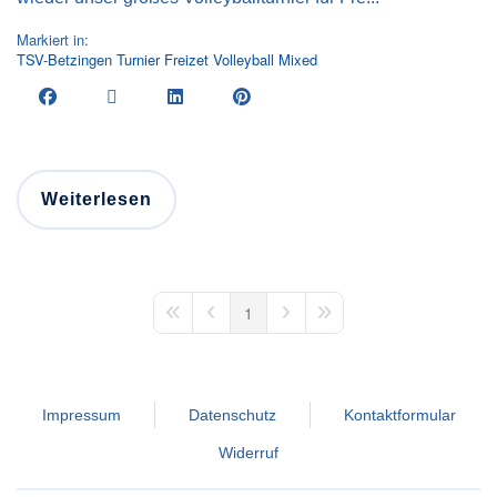
Markiert in:
TSV-Betzingen
Turnier
Freizet
Volleyball
Mixed
Weiterlesen
1
First Page
Previous Page
Next Page
Last Page
Impressum
Datenschutz
Kontaktformular
Widerruf