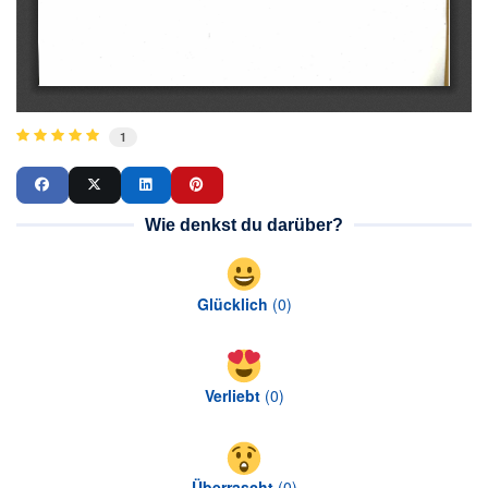
1
Wie denkst du darüber?
Glücklich
(
0
)
Verliebt
(
0
)
Überrascht
(
0
)