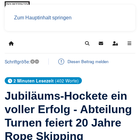
Zum Hauptinhalt springen
Home
Search
Updates abonniere
Sign In
+
–
Schriftgröße:
Diesen Beitrag melden
2 Minuten Lesezeit
(402 Worte)
Jubiläums-Hockete ein
voller Erfolg - Abteilung
Turnen feiert 20 Jahre
Rope Skipping