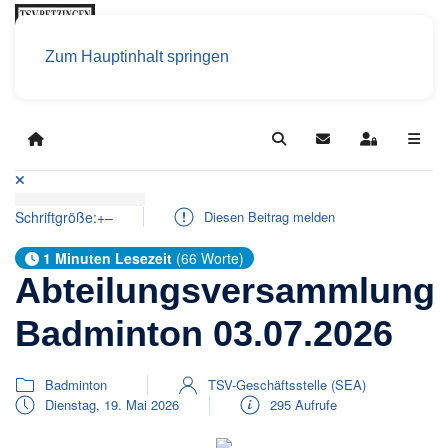
Zum Hauptinhalt springen
Home
Search
Updates abonniere
Sign In
Schriftgröße:
+
–
Diesen Beitrag melden
1 Minuten Lesezeit
(66 Worte)
Abteilungsversammlung
Badminton 03.07.2026
Badminton
TSV-Geschäftsstelle (SEA)
Dienstag, 19. Mai 2026
295 Aufrufe