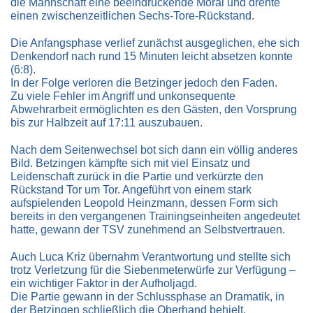
die Mannschaft eine beeindruckende Moral und drehte
einen zwischenzeitlichen Sechs-Tore-Rückstand.
Die Anfangsphase verlief zunächst ausgeglichen, ehe sich
Denkendorf nach rund 15 Minuten leicht absetzen konnte
(6:8).
In der Folge verloren die Betzinger jedoch den Faden.
Zu viele Fehler im Angriff und unkonsequente
Abwehrarbeit ermöglichten es den Gästen, den Vorsprung
bis zur Halbzeit auf 17:11 auszubauen.
Nach dem Seitenwechsel bot sich dann ein völlig anderes
Bild. Betzingen kämpfte sich mit viel Einsatz und
Leidenschaft zurück in die Partie und verkürzte den
Rückstand Tor um Tor. Angeführt von einem stark
aufspielenden Leopold Heinzmann, dessen Form sich
bereits in den vergangenen Trainingseinheiten angedeutet
hatte, gewann der TSV zunehmend an Selbstvertrauen.
Auch Luca Kriz übernahm Verantwortung und stellte sich
trotz Verletzung für die Siebenmeterwürfe zur Verfügung –
ein wichtiger Faktor in der Aufholjagd.
Die Partie gewann in der Schlussphase an Dramatik, in
der Betzingen schließlich die Oberhand behielt.