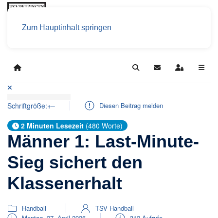
Zum Hauptinhalt springen
Home
Search
Updates abonniere
Sign In
Schriftgröße:
+
–
Diesen Beitrag melden
2 Minuten Lesezeit
(480 Worte)
Männer 1: Last-Minute-
Sieg sichert den
Klassenerhalt
Handball
TSV Handball
Montag, 27. April 2026
312 Aufrufe