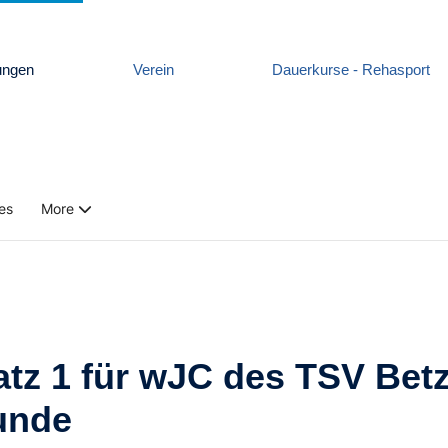
ungen
Verein
Dauerkurse - Rehasport
es
More
tz 1 für wJC des TSV Betz
Runde