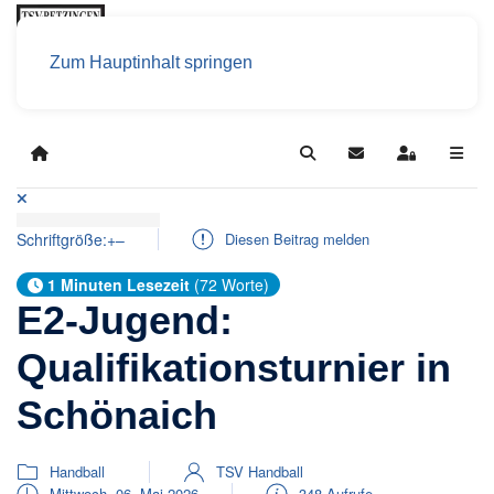
Zum Hauptinhalt springen
Home
Search
Updates abonniere
Sign In
Schriftgröße:
+
–
Diesen Beitrag melden
1 Minuten Lesezeit
(72 Worte)
E2-Jugend:
Qualifikationsturnier in
Schönaich
Handball
TSV Handball
Mittwoch, 06. Mai 2026
348 Aufrufe