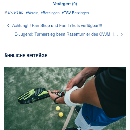
Verärgert
(
0
)
Markiert in:
Verein
Betzingen
TSV-Betzingen
Achtung!!! Fan Shop und Fan Trikots verfügbar!!!
E-Jugend: Turniersieg beim Rasenturnier des CVJM H...
ÄHNLICHE BEITRÄGE