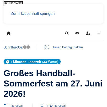
Zum Hauptinhalt springen
Home
Search
Updates abonniere
Sign In
+
–
Schriftgröße:
Diesen Beitrag melden
1 Minuten Lesezeit
(44 Worte)
Großes Handball-
Sommerfest am 27. Juni
2026!
Handball
TSV Handball