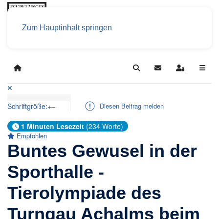
Zum Hauptinhalt springen
Home
Search
Updates abonniere
Sign In
Schriftgröße:
+
–
Diesen Beitrag melden
1 Minuten Lesezeit
(234 Worte)
Empfohlen
Buntes Gewusel in der
Sporthalle -
Tierolympiade des
Turngau Achalms beim