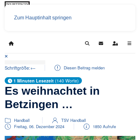
Zum Hauptinhalt springen
Home
Search
Updates abonniere
Sign In
Schriftgröße:
+
–
Diesen Beitrag melden
1 Minuten Lesezeit
(140 Worte)
Es weihnachtet in
Betzingen …
Handball
TSV Handball
Freitag, 06. Dezember 2024
1850 Aufrufe