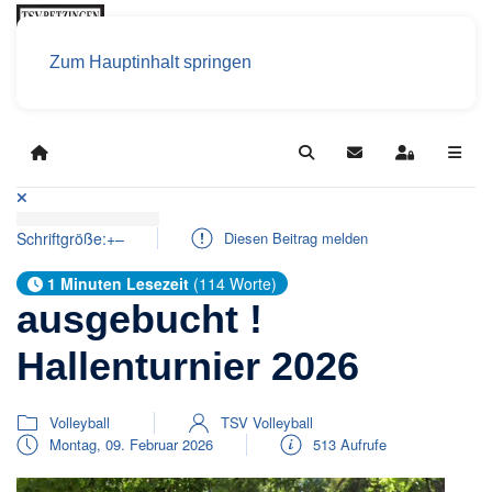
Zum Hauptinhalt springen
Home
Search
Updates abonniere
Sign In
Schriftgröße:
+
–
Diesen Beitrag melden
1 Minuten Lesezeit
(114 Worte)
ausgebucht !
Hallenturnier 2026
Volleyball
TSV Volleyball
Montag, 09. Februar 2026
513 Aufrufe