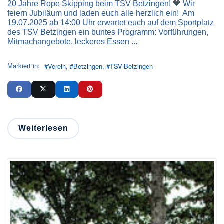
20 Jahre Rope Skipping beim TSV Betzingen! 💙 Wir
feiern Jubiläum und laden euch alle herzlich ein! Am
19.07.2025 ab 14:00 Uhr erwartet euch auf dem Sportplatz
des TSV Betzingen ein buntes Programm: Vorführungen,
Mitmachangebote, leckeres Essen ...
Markiert in:
Verein
Betzingen
TSV-Betzingen
Weiterlesen