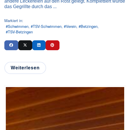
andere Leckereien auf den Rost gelegt. Komplettiert wurde
das Gegrillte durch das ...
Markiert in:
Schwimmen
TSV-Schwimmen
Verein
Betzingen
TSV-Betzingen
Weiterlesen