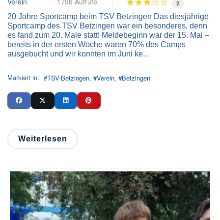
Verein
1796 Aufrufe
2
20 Jahre Sportcamp beim TSV Betzingen Das diesjährige
Sportcamp des TSV Betzingen war ein besonderes, denn
es fand zum 20. Male statt! Meldebeginn war der 15. Mai –
bereits in der ersten Woche waren 70% des Camps
ausgebucht und wir konnten im Juni ke...
Markiert in:
TSV-Betzingen
Verein
Betzingen
Weiterlesen