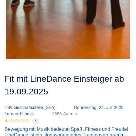
Fit mit LineDance Einsteiger ab
19.09.2025
TSV-Geschäftsstelle (SEA)
Donnerstag, 24. Juli 2025
Turnen-Fitness
2858 Aufrufe
1
Bewegung mit Musik bedeutet Spaß, Fitness und Freude!
LineDance ist ein fitnessorientiertes Trainingsprogramm