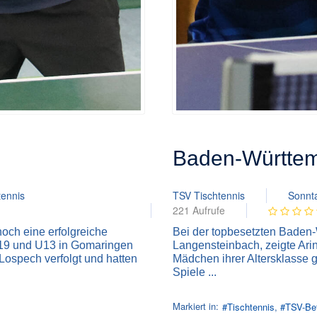
Baden-Württem
tennis
TSV Tischtennis
Sonnta
221 Aufrufe
noch eine erfolgreiche
Bei der topbesetzten Baden
U19 und U13 in Gomaringen
Langensteinbach, zeigte Arin
Lospech verfolgt und hatten
Mädchen ihrer Altersklasse g
Spiele ...
Markiert in:
Tischtennis
TSV-Be