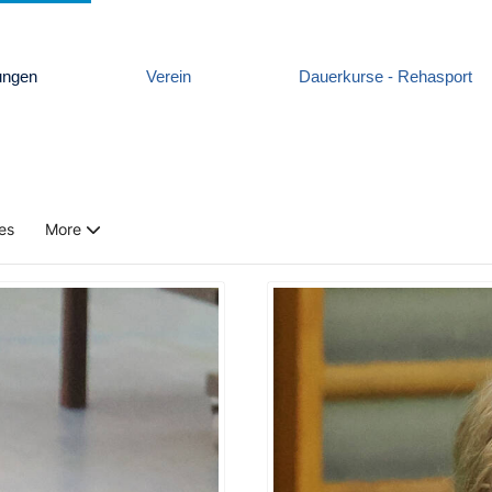
ungen
Verein
Dauerkurse - Rehasport
es
More