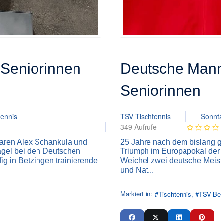
 Seniorinnen
Deutsche Mann
Seniorinnen
tennis
TSV Tischtennis
Sonnt
349 Aufrufe
waren Alex Schankula und
25 Jahre nach dem bislang g
agel bei den Deutschen
Triumph im Europapokal der 
ig in Betzingen trainierende
Weichel zwei deutsche Meis
und Nat...
Markiert in:
Tischtennis
TSV-Be