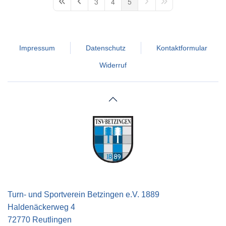
3
4
5
First Page
Previous Page
Next Page
Last Page
Impressum
Datenschutz
Kontaktformular
Widerruf
Turn- und Sportverein Betzingen e.V. 1889
Haldenäckerweg 4
72770 Reutlingen