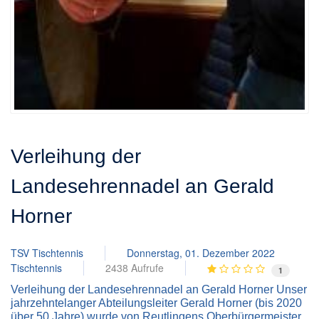
Verleihung der
Landesehrennadel an Gerald
Horner
TSV Tischtennis
Donnerstag, 01. Dezember 2022
Tischtennis
2438 Aufrufe
1
Verleihung der Landesehrennadel an Gerald Horner Unser
jahrzehntelanger Abteilungsleiter Gerald Horner (bis 2020
über 50 Jahre) wurde von Reutlingens Oberbürgermeister